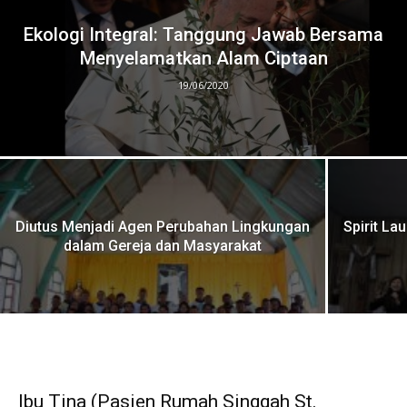
Ekologi Integral: Tanggung Jawab Bersama
Menyelamatkan Alam Ciptaan
19/06/2020
Diutus Menjadi Agen Perubahan Lingkungan
Spirit La
dalam Gereja dan Masyarakat
Ibu Tina (Pasien Rumah Singgah St.