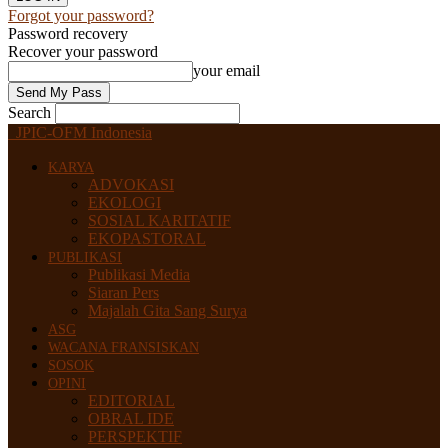
Forgot your password?
Password recovery
Recover your password
your email
Search
JPIC-OFM Indonesia
KARYA
ADVOKASI
EKOLOGI
SOSIAL KARITATIF
EKOPASTORAL
PUBLIKASI
Publikasi Media
Siaran Pers
Majalah Gita Sang Surya
ASG
WACANA FRANSISKAN
SOSOK
OPINI
EDITORIAL
OBRAL IDE
PERSPEKTIF