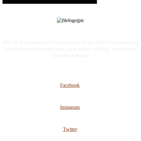
JPIC-OFM Indonesia adalah lembaga milik Tarekat OFM di Indonesia yang
fokus pada sejumlah bidang karya, yakni animasi, advokasi, sosial karitatif
dan pastoral ekologi
Facebook
Instagram
Twitter