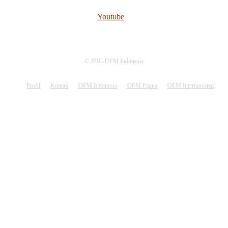
Youtube
© JPIC-OFM Indonesia
Profil
Kontak
OFM Indonesia
OFM Papua
OFM Internasional