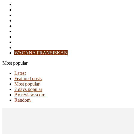
HEADLINE
IKLAN PERLOMBAAN
KARYA
MULTIMEDIA
OPINI
POSKO BENCANA
PUBLIKASI
SASTRA
SOSOK
WACANA FRANSISKAN
Most popular
Latest
Featured posts
Most popular
7 days popular
By review score
Random