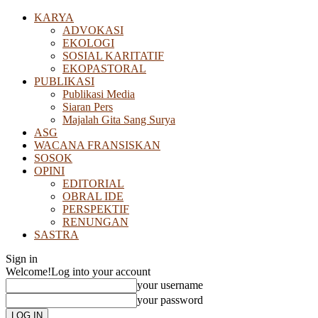
KARYA
ADVOKASI
EKOLOGI
SOSIAL KARITATIF
EKOPASTORAL
PUBLIKASI
Publikasi Media
Siaran Pers
Majalah Gita Sang Surya
ASG
WACANA FRANSISKAN
SOSOK
OPINI
EDITORIAL
OBRAL IDE
PERSPEKTIF
RENUNGAN
SASTRA
Sign in
Welcome!
Log into your account
your username
your password