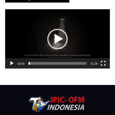
Video
Player
00:00
01:26