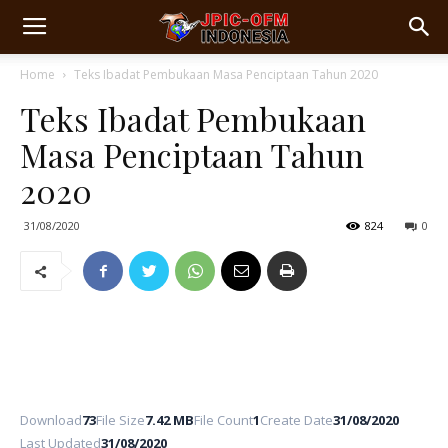
Home
Teks Ibadat Pembukaan Masa Penciptaan Tahun 2020
Teks Ibadat Pembukaan
Masa Penciptaan Tahun
2020
31/08/2020
824
0
Download
73
File Size
7.42 MB
File Count
1
Create Date
31/08/2020
Last Updated
31/08/2020