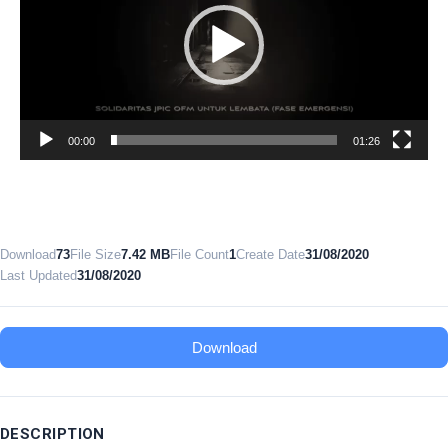
00:00
01:26
Download
73
File Size
7.42 MB
File Count
1
Create Date
31/08/2020
Last Updated
31/08/2020
Download
DESCRIPTION