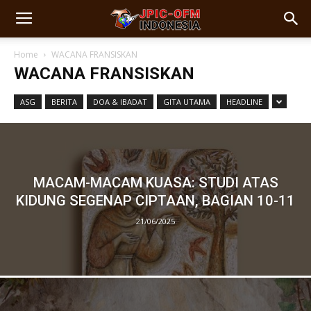
Home
WACANA FRANSISKAN
WACANA FRANSISKAN
ASG
BERITA
DOA & IBADAT
GITA UTAMA
HEADLINE
MACAM-MACAM KUASA: STUDI ATAS
KIDUNG SEGENAP CIPTAAN, BAGIAN 10-11
21/06/2025