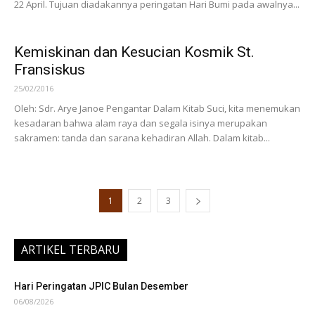
22 April. Tujuan diadakannya peringatan Hari Bumi pada awalnya...
Kemiskinan dan Kesucian Kosmik St.
Fransiskus
25/02/2016
Oleh: Sdr. Arye Janoe Pengantar Dalam Kitab Suci, kita menemukan
kesadaran bahwa alam raya dan segala isinya merupakan
sakramen: tanda dan sarana kehadiran Allah. Dalam kitab...
1
2
3
ARTIKEL TERBARU
Hari Peringatan JPIC Bulan Desember
06/08/2026