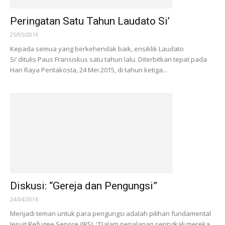
Peringatan Satu Tahun Laudato Si’
25/05/2016
Kepada semua yang berkehendak baik, ensiklik Laudato
Si’ ditulis Paus Fransiskus satu tahun lalu. Diterbitkan tepat pada
Hari Raya Pentakosta, 24 Mei 2015, di tahun ketiga...
Diskusi: “Gereja dan Pengungsi”
24/04/2016
Menjadi teman untuk para pengungsi adalah pilihan fundamental
Jesuit Refugee Service (JRS). "Dalam perjalanan seringkali mereka