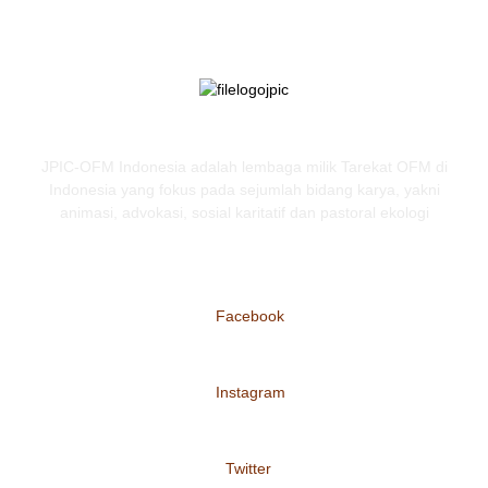
JPIC-OFM Indonesia adalah lembaga milik Tarekat OFM di
Indonesia yang fokus pada sejumlah bidang karya, yakni
animasi, advokasi, sosial karitatif dan pastoral ekologi
Facebook
Instagram
Twitter