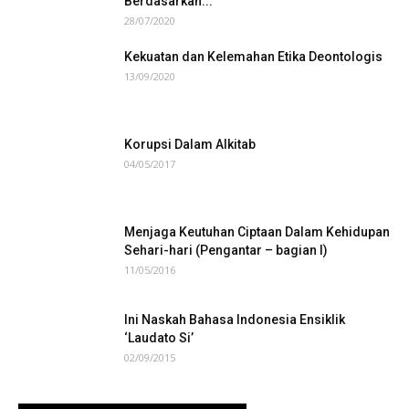
Berdasarkan...
28/07/2020
Kekuatan dan Kelemahan Etika Deontologis
13/09/2020
Korupsi Dalam Alkitab
04/05/2017
Menjaga Keutuhan Ciptaan Dalam Kehidupan
Sehari-hari (Pengantar – bagian I)
11/05/2016
Ini Naskah Bahasa Indonesia Ensiklik
‘Laudato Si’
02/09/2015