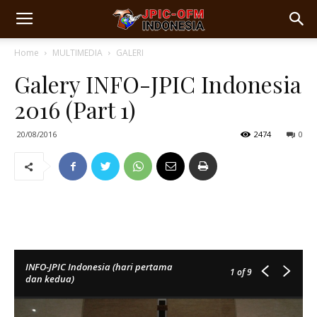
Home
MULTIMEDIA
GALERI
Galery INFO-JPIC Indonesia
2016 (Part 1)
20/08/2016
2474
0
INFO-JPIC Indonesia (hari pertama
1
of 9
dan kedua)