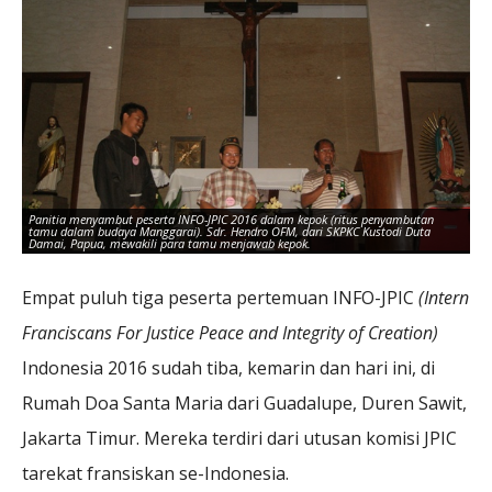
Panitia menyambut peserta INFO-JPIC 2016 dalam kepok (ritus penyambutan
tamu dalam budaya Manggarai). Sdr. Hendro OFM, dari SKPKC Kustodi Duta
Me
Damai, Papua, mewakili para tamu menjawab kepok.
pe
Empat puluh tiga peserta pertemuan INFO-JPIC
(Intern
Franciscans For Justice Peace and Integrity of Creation)
Indonesia 2016 sudah tiba, kemarin dan hari ini, di
Rumah Doa Santa Maria dari Guadalupe, Duren Sawit,
Jakarta Timur. Mereka terdiri dari utusan komisi JPIC
tarekat fransiskan se-Indonesia.