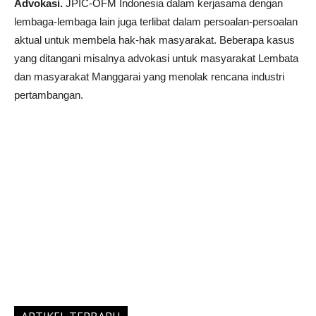
Advokasi.
JPIC-OFM Indonesia dalam kerjasama dengan
lembaga-lembaga lain juga terlibat dalam persoalan-persoalan
aktual untuk membela hak-hak masyarakat. Beberapa kasus
yang ditangani misalnya advokasi untuk masyarakat Lembata
dan masyarakat Manggarai yang menolak rencana industri
pertambangan.
Photoshop Crackeado
Ghost of Tsushima for PC
KMSpico download
kinemaster download
kinemaster
kinemaster for pc
freefire pc
Ativador Windows 8, 8.1