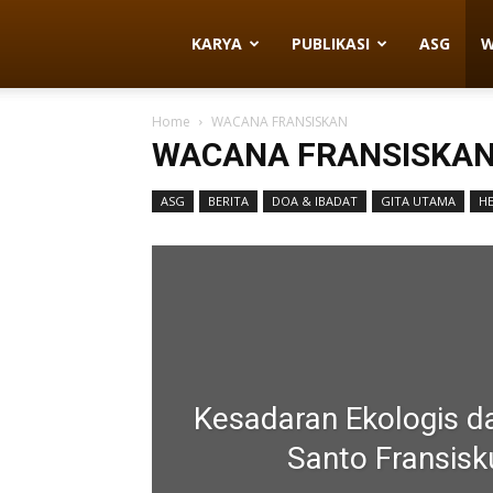
JPIC-
KARYA
PUBLIKASI
ASG
W
Home
WACANA FRANSISKAN
OFM
WACANA FRANSISKA
ASG
BERITA
DOA & IBADAT
GITA UTAMA
HE
Indonesia
Kesadaran Ekologis d
Santo Fransisk