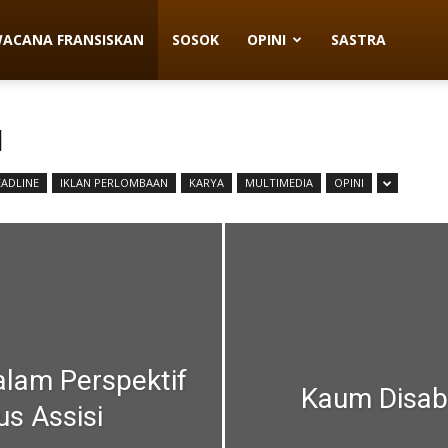
ACANA FRANSISKAN
SOSOK
OPINI
SASTRA
N
ADLINE
IKLAN PERLOMBAAN
KARYA
MULTIMEDIA
OPINI
alam Perspektif
Kaum Disabi
us Assisi