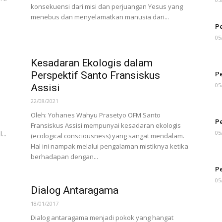
konsekuensi dari misi dan perjuangan Yesus yang
menebus dan menyelamatkan manusia dari...
Pe
05
Kesadaran Ekologis dalam
Perspektif Santo Fransiskus
Pe
05
Assisi
22/08/2021
Oleh: Yohanes Wahyu Prasetyo OFM Santo
Pe
Fransiskus Assisi mempunyai kesadaran ekologis
05
...
(ecological consciousness) yang sangat mendalam.
Hal ini nampak melalui pengalaman mistiknya ketika
berhadapan dengan...
Pe
05
Dialog Antaragama
18/01/2017
Dialog antaragama menjadi pokok yang hangat