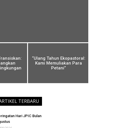
Fransiskan:
“Ulang Tahun Ekopastoral:
angkan
Kami Memuliakan Para
Lingkungan
Petani”
ARTIKEL TERBARU
ringatan Hari JPIC Bulan
ustus
/08/2026