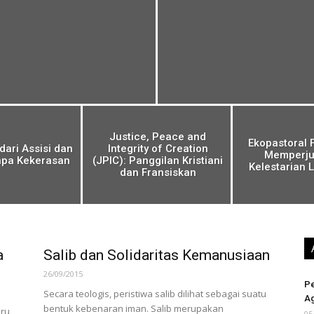
Justice, Peace and
Ekopastoral 
dari Assisi dan
Integrity of Creation
Memperju
pa Kekerasan
(JPIC): Panggilan Kristiani
Kelestarian 
dan Fransiskan
a
Salib dan Solidaritas Kemanusiaan
26/09/2015
Pe
Secara teologis, peristiwa salib dilihat sebagai suatu
Ag
bentuk kebenaran iman. Salib merupakan
uru
05