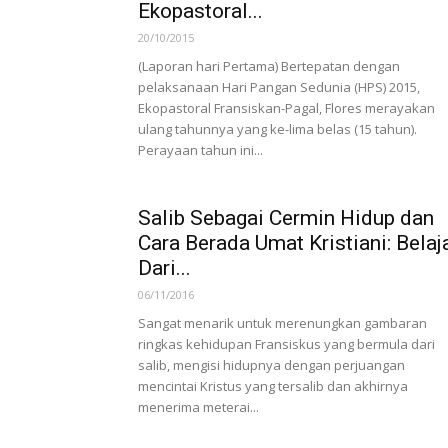
Ekopastoral...
20/10/2015
(Laporan hari Pertama) Bertepatan dengan
pelaksanaan Hari Pangan Sedunia (HPS) 2015,
Ekopastoral Fransiskan-Pagal, Flores merayakan
ulang tahunnya yang ke-lima belas (15 tahun).
Perayaan tahun ini...
Salib Sebagai Cermin Hidup dan
Cara Berada Umat Kristiani: Belaj
Dari...
06/11/2016
Sangat menarik untuk merenungkan gambaran
ringkas kehidupan Fransiskus yang bermula dari
salib, mengisi hidupnya dengan perjuangan
mencintai Kristus yang tersalib dan akhirnya
menerima meterai...