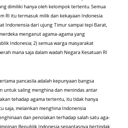
yang dimiliki hanya oleh kelompok tertentu. Semua
him RI itu termasuk milik dan kekayaan Indonesia
t In­donensia dari ujung Timur sampai tepi Barat,
 merdeka menga­nut agama-agama yang
ublik Indonesia; 2) semua warga masyarakat
 daerah mana saja dalam wadah Negara Kesatuan RI
ertama pancasila ada­lah kepunyaan bangsa
san un­tuk saling menghina dan menindas antar
kan tehadap agama tertentu, itu tidak hanya
u saja, melainkan menghina In­donensia
penghinaan dan pe­nolakan terhadap salah satu aga­
pinan Republik Indonesia sepantasnya bertindak