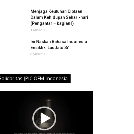
Menjaga Keutuhan Ciptaan
Dalam Kehidupan Sehari-hari
(Pengantar – bagian I)
11/05/2016
Ini Naskah Bahasa Indonesia
Ensiklik ‘Laudato Si’
02/09/2015
Solidaritas JPIC OFM Indonesia
deo
ayer