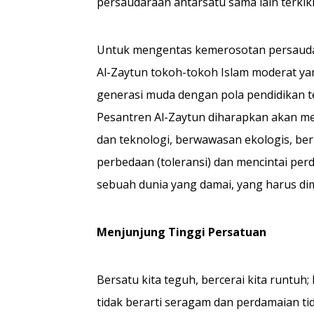
persaudaraan antar­satu sama lain terkiki
Untuk mengentas kemerosotan persaudar
Al-Zaytun tokoh-tokoh Islam moderat yan
generasi muda dengan pola pendidikan te
Pesantren Al-Zaytun diharapkan akan me
dan teknologi, berwawasan ekol­ogis, b
per­bedaan (toleransi) dan mencintai pe
sebuah dunia yang damai, yang harus dimul
Menjunjung Tinggi Persatuan
Bersatu kita teguh, bercerai kita runtuh;
tidak berarti seragam dan perdamaian t