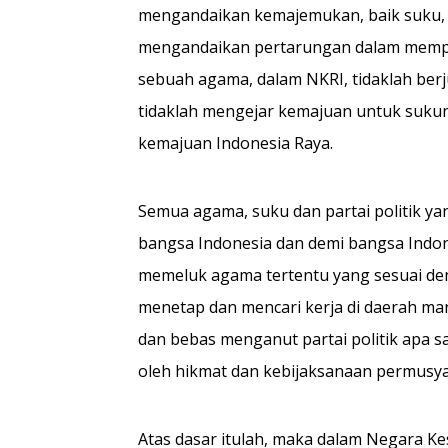
mengandaikan ke­majemukan, baik suku, 
mengandaikan pertarungan dalam memp
sebuah agama, dalam NKRI, tidaklah ber
tidaklah mengejar kemajuan untuk sukun
kema­juan Indonesia Raya.
Semua agama, suku dan par­tai politik ya
bangsa Indonesia dan demi bang­sa Indo
memeluk agama tertentu yang sesuai de
menetap dan mencari kerja di daerah man
dan be­bas menganut partai politik apa s
oleh hikmat dan ke­bijaksanaan permusy
Atas dasar itulah, maka da­lam Negara Ke