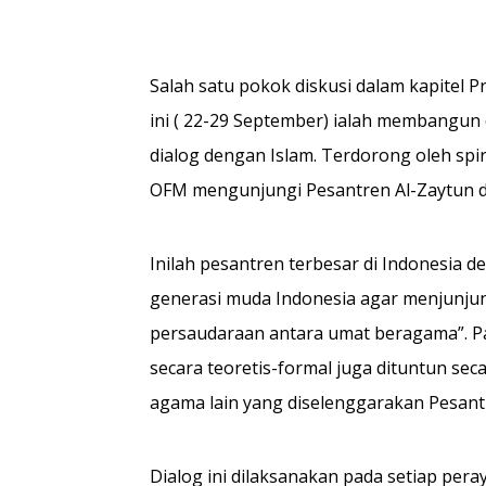
Salah satu pokok diskusi da­lam kapitel
ini ( 22-29 Sep­tember) ialah membangun
dialog dengan Islam. Terdorong oleh spiri
OFM mengunjungi Pesantren Al-Zaytun di
Inilah pesantren terbesar di Indonesia d
generasi muda Indonesia agar menjunjung
persaudaraan antara umat beragama”. Para
secara teoretis-formal juga ditun­tun sec
agama lain yang diselenggarakan Pesantr
Dialog ini dilaksanakan pada setiap per