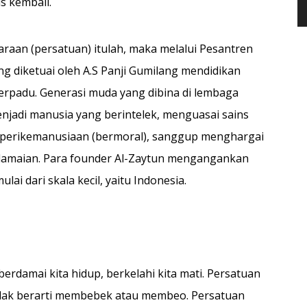
s kembali.
aan (persatuan) itulah, maka melalui Pesantren
g diketuai oleh A.S Panji Gumilang mendidikan
r­padu. Generasi muda yang dibina di lembaga
njadi manusia yang berintelek, menguasai sains
erperikemanusiaan (ber­moral), sanggup menghargai
rdamaian. Para founder Al-Zay­tun mengangankan
ai dari skala kecil, yaitu Indonesia.
 berdamai kita hidup, berkelahi kita mati. Persatuan
idak berarti membebek atau mem­beo. Persatuan