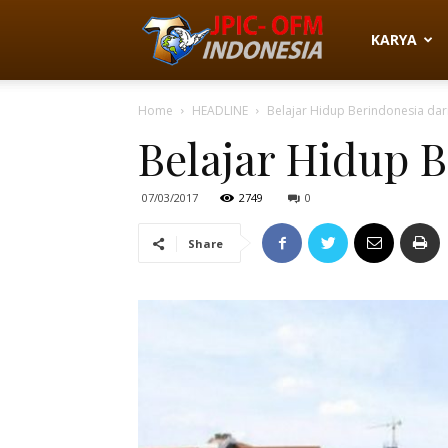
JPIC-
KARYA
Home
HEADLINE
Belajar Hidup Berindonesia dar
OFM
Belajar Hidup 
Indonesia
07/03/2017
2749
0
Share