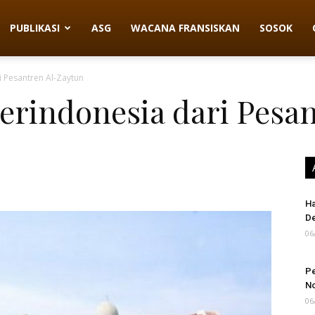
PUBLIKASI
ASG
WACANA FRANSISKAN
SOSOK
i Pesantren Al-Zaytun
Berindonesia dari Pesa
Ha
D
06
Pe
N
06