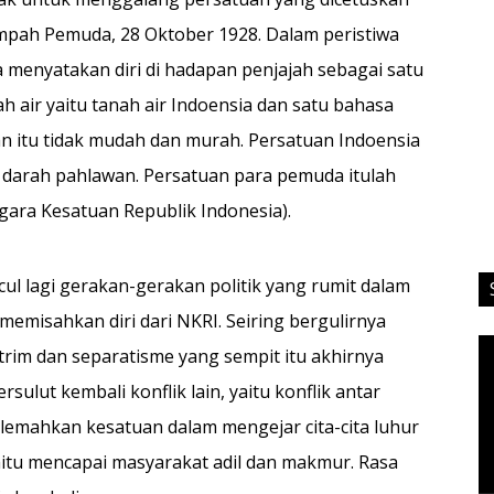
umpah Pemuda, 28 Oktober 1928. Dalam peristiwa
 menyatakan diri di hadapan penjajah sebagai satu
h air yaitu tanah air Indoensia dan satu bahasa
uan itu tidak mudah dan murah. Persatuan Indoensia
n darah pahlawan. Persatuan para pemuda itulah
ara Kesatuan Republik Indonesia).
l lagi gerakan-gerakan politik yang rumit da­lam
memisahkan diri dari NKRI. Seiring bergulirnya
Vi
trim dan separatisme yang sempit itu akhirnya
Pl
sulut kem­bali konflik lain, yaitu konflik antar
melemahkan kesatuan dalam mengejar cita-cita luhur
aitu mencapai masyarakat adil dan makmur. Rasa