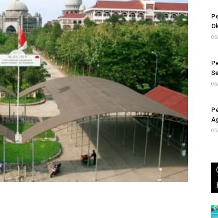
Pe
Ok
06
Pe
S
06
Pe
Ag
05