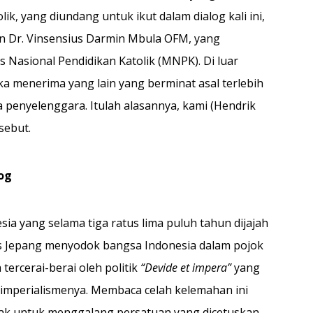
olik, yang diundang untuk ikut dalam dialog kali ini,
an Dr. Vinsensius Darmin Mbu­la OFM, yang
 Nasional Pendidikan Katolik (MNPK). Di luar
ka menerima yang lain yang berminat asal terlebih
 penyelenggara. Itulah alasannya, kami (Hendrik
sebut.
og
ia yang selama tiga ratus lima puluh tahun dijajah
as Jepang menyodok bangsa Indonesia dalam pojok
ercerai-berai oleh politik
“Devide et impera”
yang
imperialismenya. Membaca celah kelemahan ini
ak untuk menggalang persatuan yang di­cetuskan