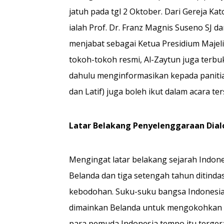
jatuh pada tgl 2 Oktober. Dari Gere­ja Kat
ialah Prof. Dr. Franz Magnis Suseno SJ d
menjabat sebagai Ketua Presidium Majelis
tokoh-tokoh resmi, Al-Zaytun juga terbu
dahulu menginformasikan kepada pani­tia
dan Latif) juga boleh ikut dalam acara ter
Latar Belakang Penyelenggaraan Dial
Mengingat latar belakang sejarah Indones
Belanda dan tiga setengah tahun ditind
ke­bodohan. Suku-suku bangsa Indonesia t
dimain­kan Belanda untuk mengokohkan 
para pemuda Indonesia tempo itu terger