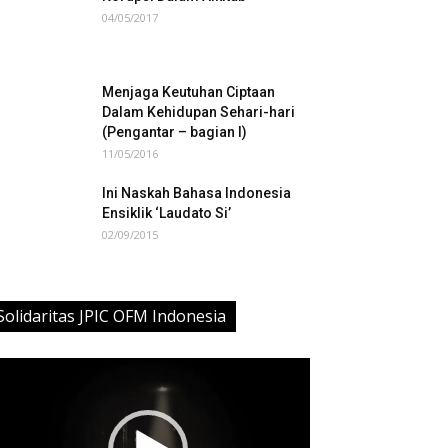
04/05/2017
Menjaga Keutuhan Ciptaan
Dalam Kehidupan Sehari-hari
(Pengantar – bagian I)
11/05/2016
Ini Naskah Bahasa Indonesia
Ensiklik ‘Laudato Si’
02/09/2015
Solidaritas JPIC OFM Indonesia
deo
ayer