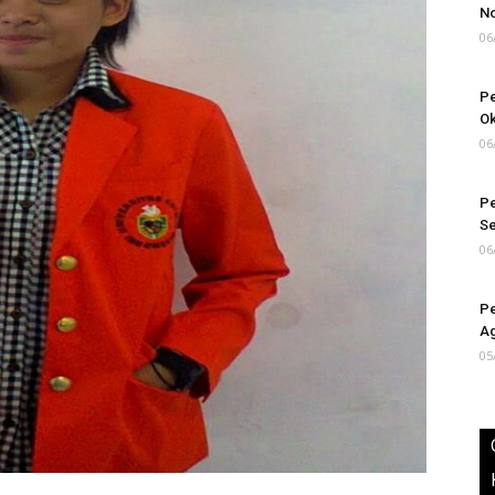
N
06
Pe
Ok
06
Pe
S
06
Pe
Ag
05