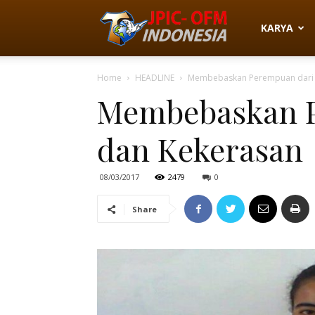
JPIC-
KARYA
Home
HEADLINE
Membebaskan Perempuan dari R
OFM
Membebaskan P
dan Kekerasan
Indonesia
08/03/2017
2479
0
Share