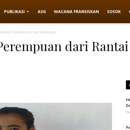
PUBLIKASI
ASG
WACANA FRANSISKAN
SOSOK
antai Diskriminasi dan Kekerasan
erempuan dari Rantai 
Ha
D
06
Pe