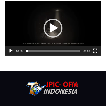
Video
Player
00:00
01:26