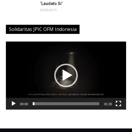
‘Laudato Si’
02/09/2015
Solidaritas JPIC OFM Indonesia
Video
Player
00:00
01:26