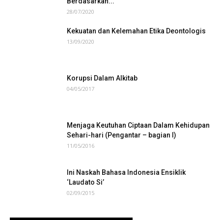
Berdasarkan...
28/07/2020
Kekuatan dan Kelemahan Etika Deontologis
13/09/2020
Korupsi Dalam Alkitab
04/05/2017
Menjaga Keutuhan Ciptaan Dalam Kehidupan
Sehari-hari (Pengantar – bagian I)
11/05/2016
Ini Naskah Bahasa Indonesia Ensiklik
‘Laudato Si’
02/09/2015