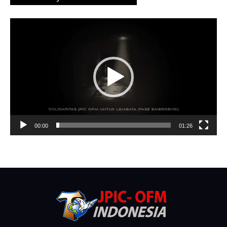
Video
Player
00:00
01:26