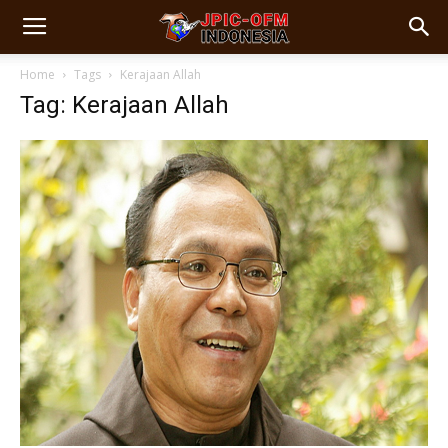
Home
Tags
Kerajaan Allah
Tag: Kerajaan Allah