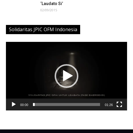
‘Laudato Si’
02/09/2015
Solidaritas JPIC OFM Indonesia
Video
Player
00:00
01:26