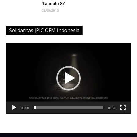
‘Laudato Si’
02/09/2015
Solidaritas JPIC OFM Indonesia
Video
Player
00:00
01:26