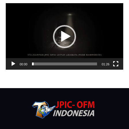
Video
Player
00:00
01:26