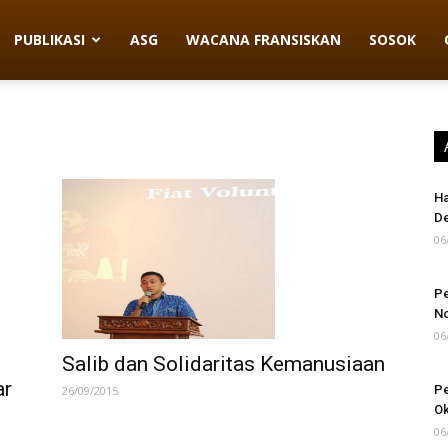
PUBLIKASI
ASG
WACANA FRANSISKAN
SOSOK
Ha
D
06
Pe
N
06
Salib dan Solidaritas Kemanusiaan
ar
Pe
26/09/2015
Ok
06