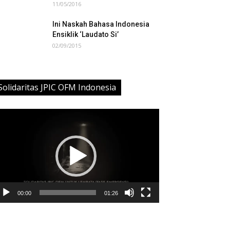
11/05/2016
Ini Naskah Bahasa Indonesia
Ensiklik ‘Laudato Si’
02/09/2015
Solidaritas JPIC OFM Indonesia
deo
ayer
00:00
01:26