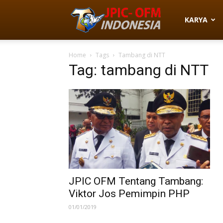
JPIC-
KARYA
Home
Tags
Tambang di NTT
OFM
Tag: tambang di NTT
Indonesia
JPIC OFM Tentang Tambang:
Viktor Jos Pemimpin PHP
01/01/2019