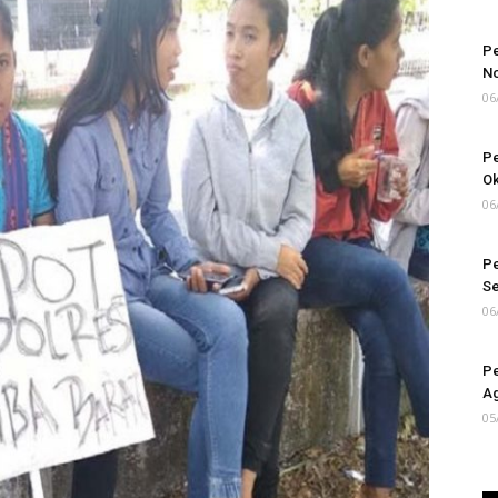
Pe
N
06
Pe
Ok
06
Pe
S
06
Pe
Ag
05