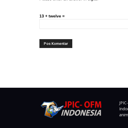
13 + twelve =
JPIC
Indo
anim