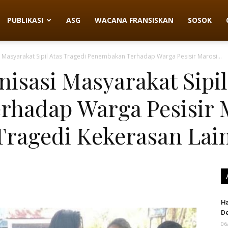
PUBLIKASI
ASG
WACANA FRANSISKAN
SOSOK
 Masyarakat Sipil Atas Tragedi Penembakan Terhadap Warga Pesisir Marosi...
isasi Masyarakat Sipil
rhadap Warga Pesisir 
Tragedi Kekerasan Lai
Ha
D
06