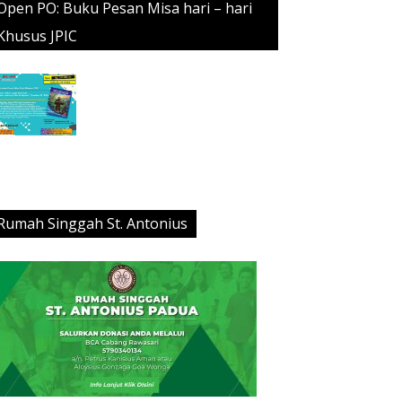
Open PO: Buku Pesan Misa hari – hari
Khusus JPIC
Rumah Singgah St. Antonius