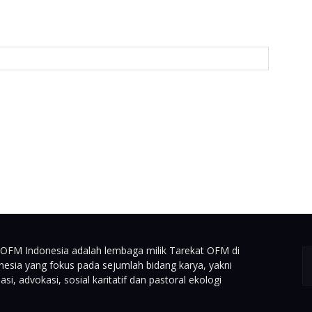
-OFM Indonesia adalah lembaga milik Tarekat OFM di
nesia yang fokus pada sejumlah bidang karya, yakni
asi, advokasi, sosial karitatif dan pastoral ekologi