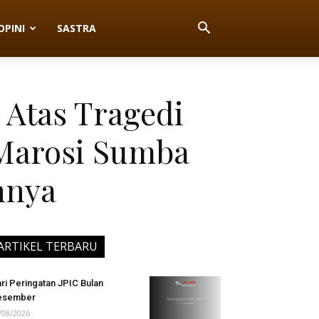
OPINI
SASTRA
 Atas Tragedi
Marosi Sumba
nnya
ARTIKEL TERBARU
ri Peringatan JPIC Bulan
esember
/08/2026