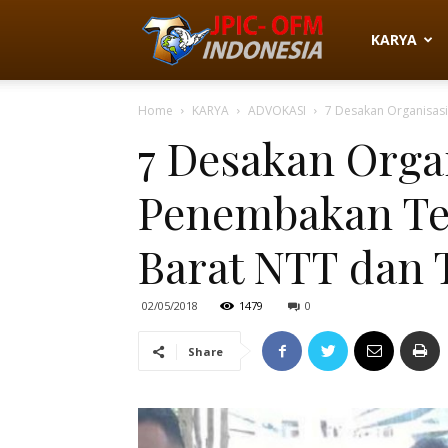
JPIC-
KARYA
Home
KARYA
ADVOKASI
7 Desakan Organisasi
OFM
7 Desakan Organ
Penembakan Te
Indonesia
Barat NTT dan 
02/05/2018
1479
0
Share