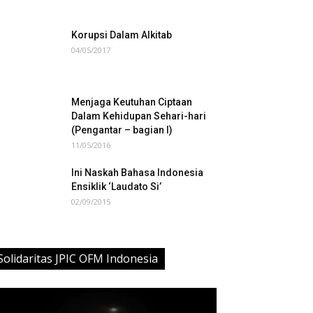
Korupsi Dalam Alkitab
04/05/2017
Menjaga Keutuhan Ciptaan
Dalam Kehidupan Sehari-hari
(Pengantar – bagian I)
11/05/2016
Ini Naskah Bahasa Indonesia
Ensiklik ‘Laudato Si’
02/09/2015
Solidaritas JPIC OFM Indonesia
deo
ayer