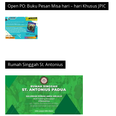
Open PO: Buku Pesan Misa hari – hari Khusus JPIC
Rumah Singgah St. Antonius