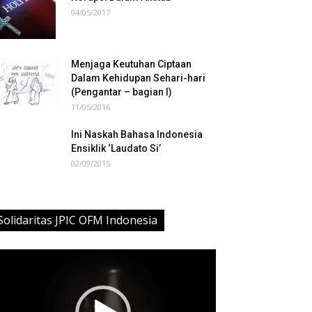
04/05/2017
Menjaga Keutuhan Ciptaan
Dalam Kehidupan Sehari-hari
(Pengantar – bagian I)
11/05/2016
Ini Naskah Bahasa Indonesia
Ensiklik ‘Laudato Si’
02/09/2015
Solidaritas JPIC OFM Indonesia
deo
ayer