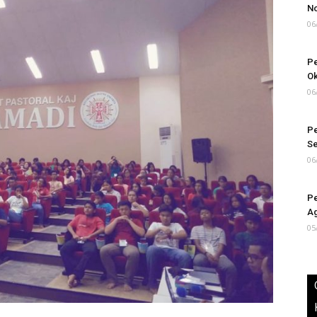
N
06
Pe
Ok
06
Pe
S
06
Pe
Ag
05