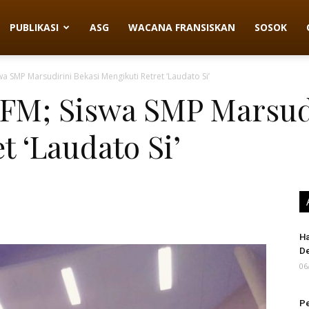
PUBLIKASI
ASG
WACANA FRANSISKAN
SOSOK
a SMP Marsudirini Bekasi Mengikuti Retret ‘Laudato Si’
FM; Siswa SMP Marsudi
t ‘Laudato Si’
Ha
D
06
Pe