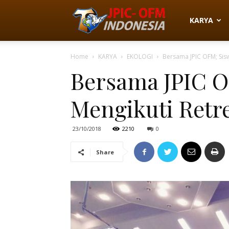
JPIC-
KARYA
Home
KARYA
EKOLOGI
Bersama JPIC OFM; Sisw
OFM
Bersama JPIC O
Mengikuti Retre
Indonesia
23/10/2018
2210
0
Share