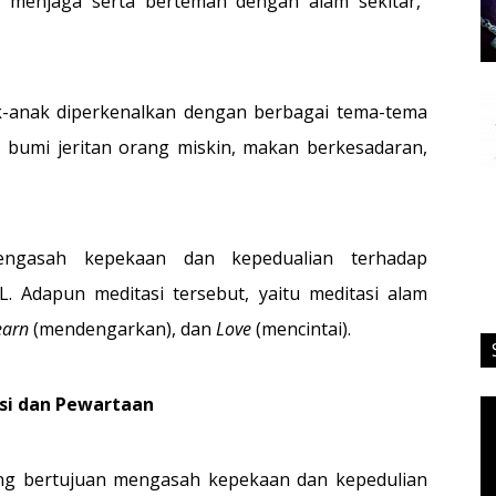
n menjaga serta berteman dengan alam sekitar,”
ak-anak diperkenalkan dengan berbagai tema-tema
an bumi jeritan orang miskin, makan berkesadaran,
mengasah kepekaan dan kepedualian terhadap
L. Adapun meditasi tersebut, yaitu meditasi alam
earn
(mendengarkan), dan
Love
(mencintai).
si dan Pewartaan
Vi
Pl
yang bertujuan mengasah kepekaan dan kepedulian