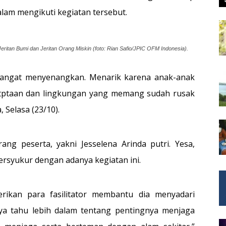
lam mengikuti kegiatan tersebut.
itan Bumi dan Jeritan Orang Miskin (foto: Rian Safio/JPIC OFM Indonesia).
 sangat menyenangkan. Menarik karena anak-anak
 citptaan dan lingkungan yang memang sudah rusak
 Selasa (23/10).
ng peserta, yakni Jesselena Arinda putri. Yesa,
rsyukur dengan adanya kegiatan ini.
erikan para fasilitator membantu dia menyadari
aya tahu lebih dalam tentang pentingnya menjaga