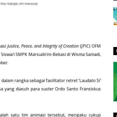
 Rian Safio/jpic ofm Indonesia)
masi
Justice, Peace, and Integrity of Creation
(JPIC) OFM
 Siswa/i SMPK Marsudirini-Bekasi di Wisma Samadi,
ober.
dalam rangka sebagai fasilitator retret ‘Laudato Si’
a yang diasuh para suster Ordo Santo Fransiskus
salah satu tim animasi tersebut, mengaku cukup