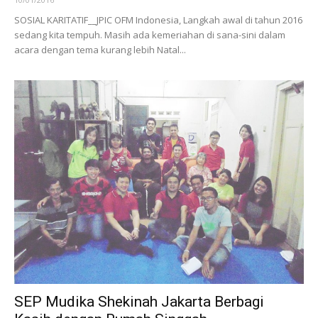
Orang Sakit dan Menderita
11/02/2017
Dalam memperingati Hari Orang Sakit Sedunia (HOS) yang ke-25,
hari ini (11/2/2017), Paus Fransiskus mengajak semua orang agar
merefleksikan makna pelayanan kita kepada orang...
Hidup dalam Perspektif Syukur
10/01/2016
SOSIAL KARITATIF__JPIC OFM Indonesia, Langkah awal di tahun 2016
sedang kita tempuh. Masih ada kemeriahan di sana-sini dalam
acara dengan tema kurang lebih Natal...