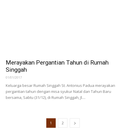
PENA Mengasah Kepercayaan Diri Anak-
anak Lewat Pentas Seni
05/03/2017
Tim Pendampingan Anak (PENA), salah satu Unit Kegiatan
Mahasiswa Fakultas Psikologi Unika Atma Jaya menyelenggarakan
acara tutup dampingan PENA periode 2016/2017 dengan pentas
seni...
Merayakan Pergantian Tahun di Rumah