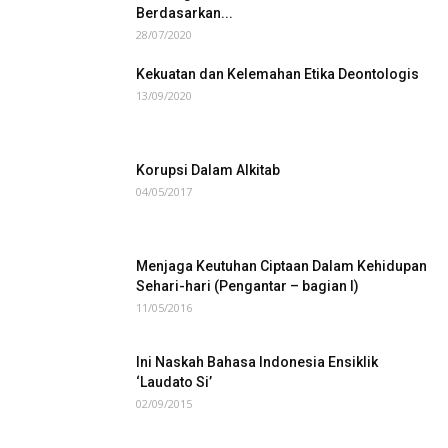
dokumen Serta Makna
20/02/2017
Malu Jadi Orang Nasrani di NTT
08/09/2015
Hagar dan Ismael, Diusir Abraham dan
Ditolong Malaikat Tuhan: Tafsiran
Berdasarkan...
28/07/2020
Kekuatan dan Kelemahan Etika Deontologis
13/09/2020
Korupsi Dalam Alkitab
04/05/2017