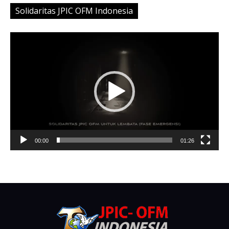
Menjaga Keutuhan Ciptaan Dalam Kehidupan
Sehari-hari (Pengantar – bagian I)
11/05/2016
Ini Naskah Bahasa Indonesia Ensiklik
‘Laudato Si’
02/09/2015
Solidaritas JPIC OFM Indonesia
Video
Player