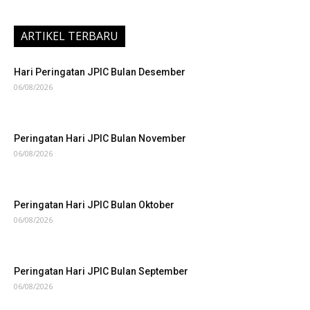
Singgah
01/01/2017
Keluarga besar Rumah Singgah St. Antonius Padua merayakan
pergantian tahun dengan misa syukur Natal dan Tahun Baru
bersama, Sabtu (31/12), di Rumah Singgah, Jl....
1
2
ARTIKEL TERBARU
Hari Peringatan JPIC Bulan Desember
06/08/2026
Peringatan Hari JPIC Bulan November
06/08/2026