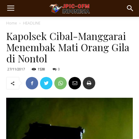
Home
HEADLINE
Kapolsek Cibal-Manggarai
Menembak Mati Orang Gila
di Nontol
27/11/2017
1538
0