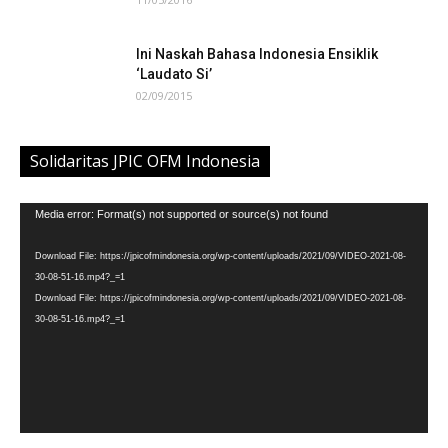
Ini Naskah Bahasa Indonesia Ensiklik
‘Laudato Si’
02/09/2015
Solidaritas JPIC OFM Indonesia
Video
Media error: Format(s) not supported or source(s) not found
Player
Download File: https://jpicofmindonesia.org/wp-content/uploads/2021/09/VIDEO-2021-08-
30-08-51-16.mp4?_=1
Download File: https://jpicofmindonesia.org/wp-content/uploads/2021/09/VIDEO-2021-08-
30-08-51-16.mp4?_=1