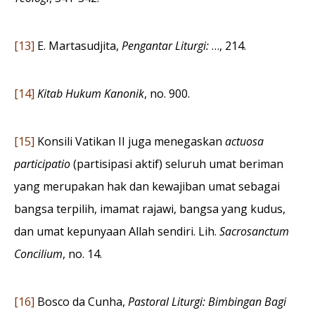
[13]
E. Martasudjita,
Pengantar Liturgi:
…, 214.
[14]
Kitab Hukum Kanonik
, no. 900.
[15]
Konsili Vatikan II juga menegaskan
actuosa
participatio
(partisipasi aktif) seluruh umat beriman
yang merupakan hak dan kewajiban umat sebagai
bangsa terpilih, imamat rajawi, bangsa yang kudus,
dan umat kepunyaan Allah sendiri. Lih.
Sacrosanctum
Concilium
, no. 14.
[16]
Bosco da Cunha,
Pastoral Liturgi: Bimbingan Bagi