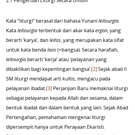
2.1 Pengertian Liturgi Secara Umum
Kata “liturgi” berasal dari bahasa Yunani
leitourgia
.
Kata
leitourgia
terbentuk dari akar kata
ergon
, yang
berarti ‘karya’, dan
leitos
, yang merupakan kata sifat
untuk kata benda
laos
(=bangsa). Secara harafiah,
leitourgia
berarti ‘kerja’ atau ‘pelayanan yang
dibaktikan bagi kepentingan bangsa’.
[2]
Sejak abad II
SM liturgi mendapat arti kultis, mengacu pada
pelayanan ibadat.
[3]
Perjanjian Baru memaknai liturgi
sebagai pelayanan kepada Allah dan sesama, dalam
bentuk ibadat dan dalam bentuk yang lain. Sejak Abad
Pertengahan, pemahaman mengenai liturgi
dipersempit hanya untuk Perayaan Ekaristi.