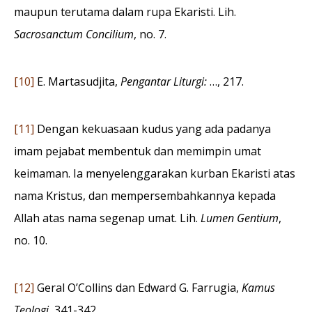
maupun terutama dalam rupa Ekaristi. Lih.
Sacrosanctum Concilium
, no. 7.
[10]
E. Martasudjita,
Pengantar Liturgi:
…, 217.
[11]
Dengan kekuasaan kudus yang ada padanya
imam pejabat membentuk dan memimpin umat
keimaman. Ia menyelenggarakan kurban Ekaristi atas
nama Kristus, dan mempersembahkannya kepada
Allah atas nama segenap umat. Lih.
Lumen Gentium
,
no. 10.
[12]
Geral O’Collins dan Edward G. Farrugia,
Kamus
Teologi
, 341-342.