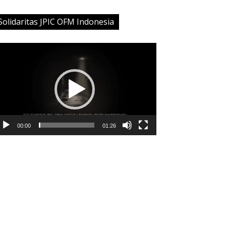
Solidaritas JPIC OFM Indonesia
deo
ayer
00:00
01:26