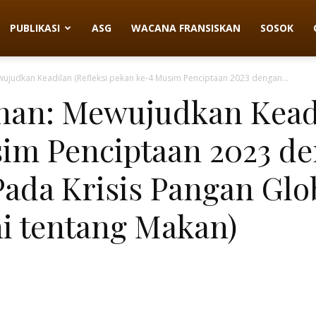
PUBLIKASI
ASG
WACANA FRANSISKAN
SOSOK
judkan Keadilan (Refleksi pekan ke-4 Musim Penciptaan 2023 dengan...
an: Mewujudkan Keadil
im Penciptaan 2023 d
da Krisis Pangan Glob
ni tentang Makan)