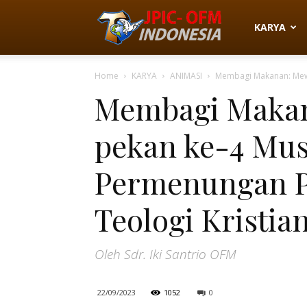
JPIC-
KARYA
Home
KARYA
ANIMASI
Membagi Makanan: Mewu
OFM
Membagi Makan
pekan ke-4 Mus
Indonesia
Permenungan Pa
Teologi Kristia
Oleh Sdr. Iki Santrio OFM
22/09/2023
1052
0