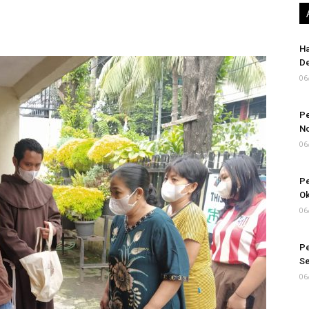
Ha
D
06
Pe
N
06
Pe
Ok
06
Pe
S
06