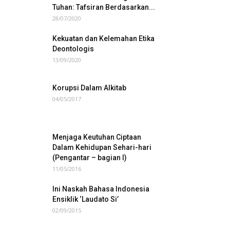
Tuhan: Tafsiran Berdasarkan...
28/07/2020
Kekuatan dan Kelemahan Etika
Deontologis
13/09/2020
Korupsi Dalam Alkitab
04/05/2017
Menjaga Keutuhan Ciptaan
Dalam Kehidupan Sehari-hari
(Pengantar – bagian I)
11/05/2016
Ini Naskah Bahasa Indonesia
Ensiklik ‘Laudato Si’
02/09/2015