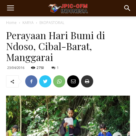
Home
KARYA
EKOPASTORAL
Perayaan Hari Bumi di
Ndoso, Cibal-Barat,
Manggarai
23/04/2016
2750
1