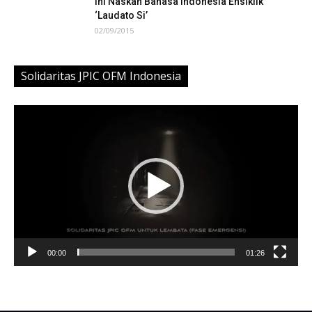
Ini Naskah Bahasa Indonesia Ensiklik
‘Laudato Si’
02/09/2015
Solidaritas JPIC OFM Indonesia
Video
Player
00:00
01:26