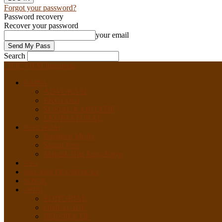
Forgot your password?
Password recovery
Recover your password
your email
Search
JPIC-OFM Indonesia
KARYA
ADVOKASI
EKOLOGI
SOSIAL KARITATIF
EKOPASTORAL
PUBLIKASI
Publikasi Media
Siaran Pers
Majalah Gita Sang Surya
ASG
WACANA FRANSISKAN
SOSOK
OPINI
EDITORIAL
OBRAL IDE
PERSPEKTIF