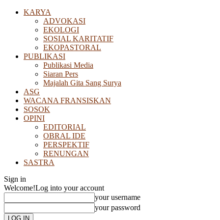
KARYA
ADVOKASI
EKOLOGI
SOSIAL KARITATIF
EKOPASTORAL
PUBLIKASI
Publikasi Media
Siaran Pers
Majalah Gita Sang Surya
ASG
WACANA FRANSISKAN
SOSOK
OPINI
EDITORIAL
OBRAL IDE
PERSPEKTIF
RENUNGAN
SASTRA
Sign in
Welcome!
Log into your account
your username
your password