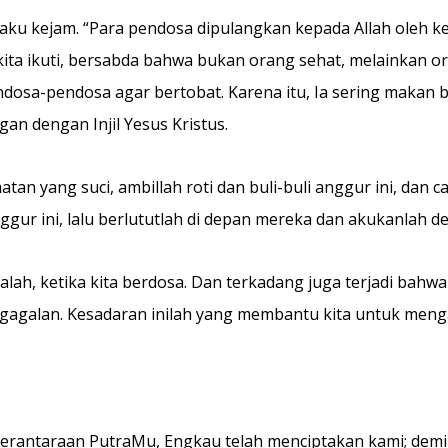
aku kejam. “Para pendosa dipulangkan kepada Allah oleh k
uk kita ikuti, bersabda bahwa bukan orang sehat, melainkan
osa-pendosa agar bertobat. Karena itu, Ia sering makan 
an dengan Injil Yesus Kristus.
an yang suci, ambillah roti dan buli-buli anggur ini, dan 
gur ini, lalu berlututlah di depan mereka dan akukanlah d
lah, ketika kita berdosa. Dan terkadang juga terjadi bahw
i kegagalan. Kesadaran inilah yang membantu kita untuk m
antaraan PutraMu, Engkau telah menciptakan kami; demik