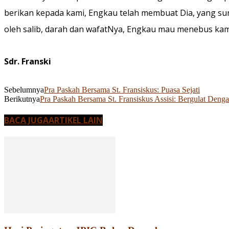
berikan kepada kami, Engkau telah membuat Dia, yang sun
oleh salib, darah dan wafatNya, Engkau mau menebus kam
Sdr. Franski
Sebelumnya
Pra Paskah Bersama St. Fransiskus: Puasa Sejati
Berikutnya
Pra Paskah Bersama St. Fransiskus Assisi: Bergulat Den
BACA JUGA
ARTIKEL LAIN