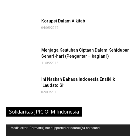
Korupsi Dalam Alkitab
04/05/2017
Menjaga Keutuhan Ciptaan Dalam Kehidupan
Sehari-hari (Pengantar – bagian I)
11/05/2016
Ini Naskah Bahasa Indonesia Ensiklik
‘Laudato Si’
02/09/2015
Solidaritas JPIC OFM Indonesia
Video
Media error: Format(s) not supported or source(s) not found
Player