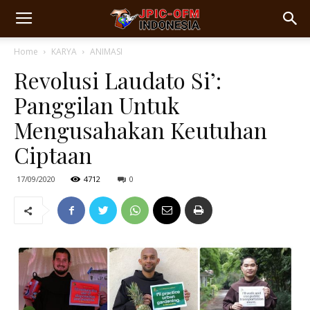
Home
KARYA
ANIMASI
Revolusi Laudato Si’:
Panggilan Untuk
Mengusahakan Keutuhan
Ciptaan
17/09/2020
4712
0