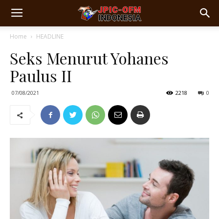
Home
HEADLINE
Seks Menurut Yohanes
Paulus II
07/08/2021
2218
0