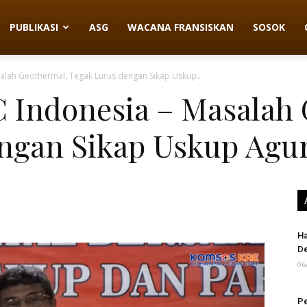
PUBLIKASI
ASG
WACANA FRANSISKAN
SOSOK
salah Geothermal, Tegak Lurus dengan Sikap Uskup...
IC Indonesia – Masalah
engan Sikap Uskup Agu
Ha
D
06
Pe