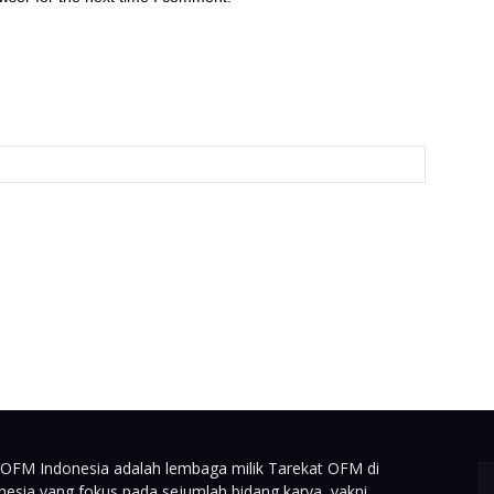
-OFM Indonesia adalah lembaga milik Tarekat OFM di
nesia yang fokus pada sejumlah bidang karya, yakni