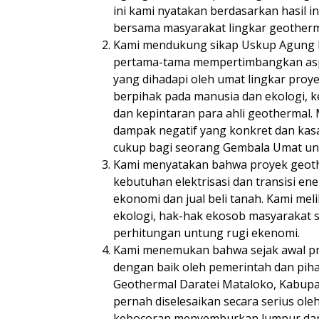
ini kami nyatakan berdasarkan hasil i
bersama masyarakat lingkar geotherm
Kami mendukung sikap Uskup Agung 
pertama-tama mempertimbangkan aspe
yang dihadapi oleh umat lingkar proyek
berpihak pada manusia dan ekologi, k
dan kepintaran para ahli geothermal.
dampak negatif yang konkret dan kasa
cukup bagi seorang Gembala Umat un
Kami menyatakan bahwa proyek geot
kebutuhan elektrisasi dan transisi en
ekonomi dan jual beli tanah. Kami mel
ekologi, hak-hak ekosob masyarakat 
perhitungan untung rugi ekenomi.
Kami menemukan bahwa sejak awal pro
dengan baik oleh pemerintah dan piha
Geothermal Daratei Mataloko, Kabupate
pernah diselesaikan secara serius o
kebocoran menyemburkan lumpur dan g