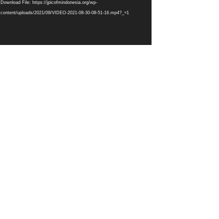
Download File: https://jpicofmindonesia.org/wp-
content/uploads/2021/09/VIDEO-2021-08-30-08-51-16.mp4?_=1