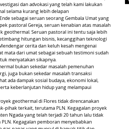
nvestigasi dan advokasi yang telah kami lakukan
al selama kurang lebih delapan
Ende sebagai seruan seorang Gembala Umat yang
k pastoral Gereja, seruan kenabian atas masalah
 geothermal. Seruan pastoral ini tentu saja lebih
etimbang hitungan bisnis, kecanggihan teknologi
 Mendengar cerita dan keluh kesah mengenai
t mata dari umat sebagai sebuah testimoni sudah
tuk menyatakan sikapnya.
hermal bukan sekedar masalah pemenuhan
ergi, juga bukan sekedar masalah transaksi
ihat ada dampak sosial budaya, ekonomi lokal,
serta keberlanjutan hidup yang melampaui
yek geothermal di Flores tidak direncanakan
k-pihak terkait, terutama PLN. Kegagalan proyek
n Ngada yang telah terjadi 20 tahun lalu tidak
leh PLN. Kegagalan pemboran menyebabkan
as panas yang muncul di banyak titik dan