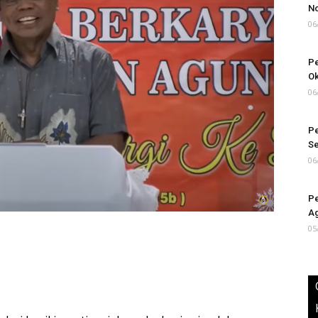
N
06
Pe
Ok
06
Pe
S
06
Pe
Ag
05