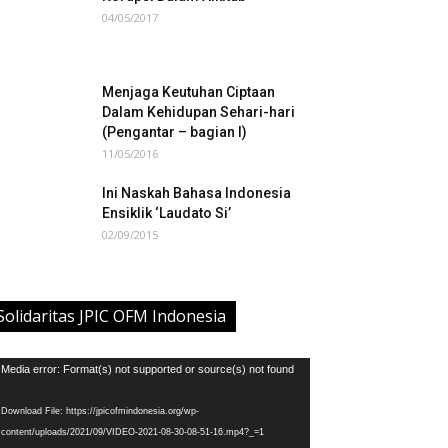
04/05/2017
Menjaga Keutuhan Ciptaan
Dalam Kehidupan Sehari-hari
(Pengantar – bagian I)
11/05/2016
Ini Naskah Bahasa Indonesia
Ensiklik ‘Laudato Si’
02/09/2015
Solidaritas JPIC OFM Indonesia
deo
Media error: Format(s) not supported or source(s) not found
ayer
Download File: https://jpicofmindonesia.org/wp-
content/uploads/2021/09/VIDEO-2021-08-30-08-51-16.mp4?_=1