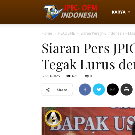
JPIC-
KARYA
Home
HEADLINE
Siaran Pers JPIC Indonesia – Ma
OFM
Siaran Pers JP
Tegak Lurus d
Indonesia
23/01/2025
678
0
Share