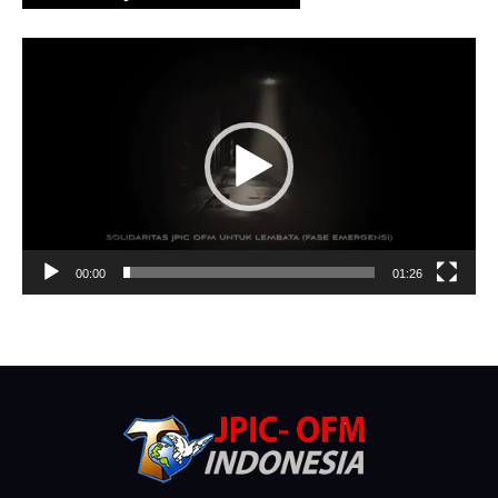
Video
Player
00:00
01:26