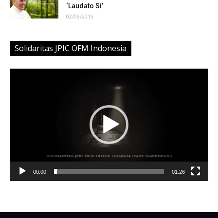
‘Laudato Si’
02/09/2015
Solidaritas JPIC OFM Indonesia
Video
Player
00:00
01:26