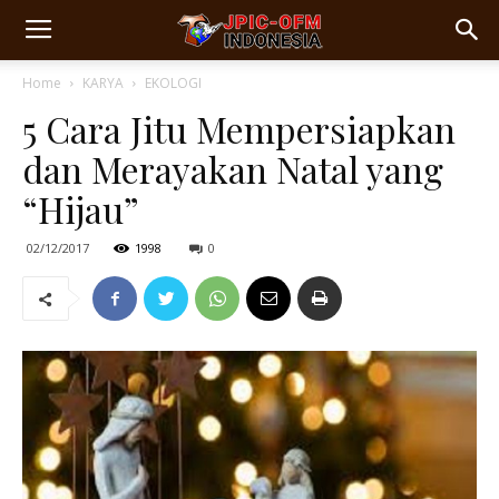
Home
KARYA
EKOLOGI
5 Cara Jitu Mempersiapkan
dan Merayakan Natal yang
“Hijau”
02/12/2017
1998
0