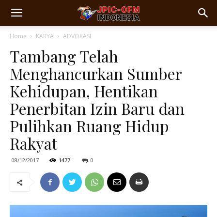
Home
KARYA
ADVOKASI
Tambang Telah
Menghancurkan Sumber
Kehidupan, Hentikan
Penerbitan Izin Baru dan
Pulihkan Ruang Hidup
Rakyat
08/12/2017
1477
0