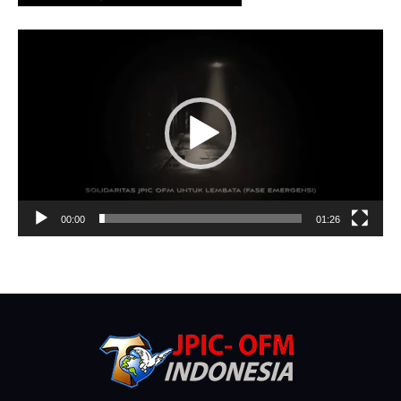
Video
Player
00:00
01:26