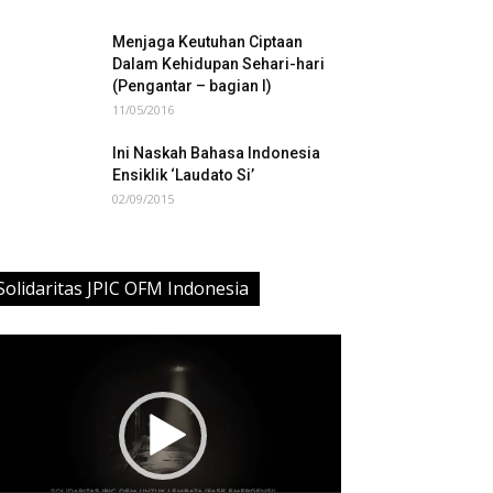
Menjaga Keutuhan Ciptaan
Dalam Kehidupan Sehari-hari
(Pengantar – bagian I)
11/05/2016
Ini Naskah Bahasa Indonesia
Ensiklik ‘Laudato Si’
02/09/2015
Solidaritas JPIC OFM Indonesia
deo
ayer