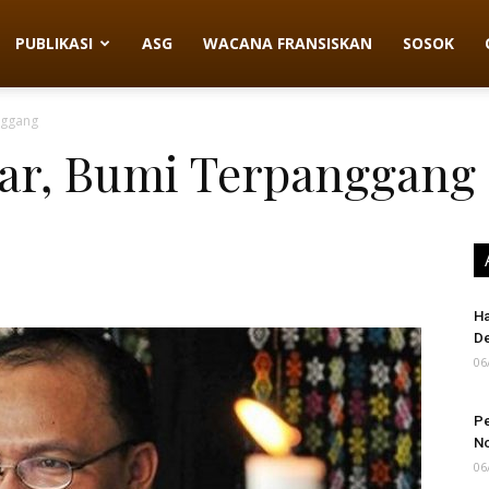
PUBLIKASI
ASG
WACANA FRANSISKAN
SOSOK
nggang
ar, Bumi Terpanggang
Ha
D
06
Pe
N
06