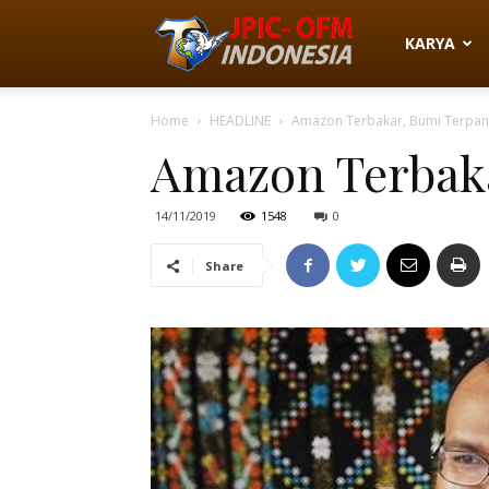
JPIC-
KARYA
Home
HEADLINE
Amazon Terbakar, Bumi Terpa
OFM
Amazon Terbak
Indonesia
14/11/2019
1548
0
Share