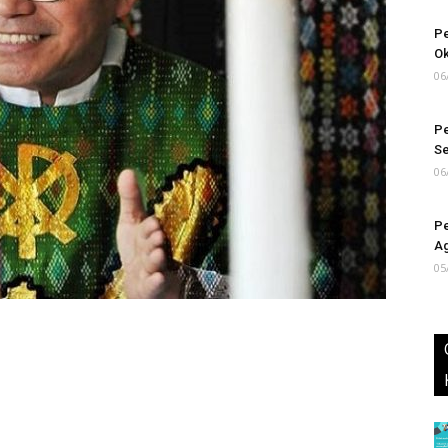
Pe
Ok
06
Pe
S
06
Pe
Ag
05