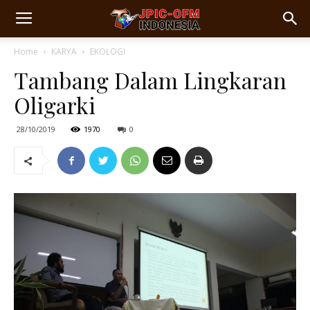
Home
KARYA
EKOLOGI
Tambang Dalam Lingkaran
Oligarki
28/10/2019
1970
0