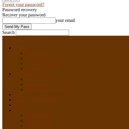
Forgot your password?
Password recovery
Recover your password
your email
Search
JPIC-OFM Indonesia
KARYA
ADVOKASI
EKOLOGI
SOSIAL KARITATIF
EKOPASTORAL
PUBLIKASI
Publikasi Media
Siaran Pers
Majalah Gita Sang Surya
ASG
WACANA FRANSISKAN
SOSOK
OPINI
EDITORIAL
OBRAL IDE
PERSPEKTIF