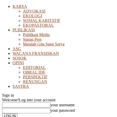
KARYA
ADVOKASI
EKOLOGI
SOSIAL KARITATIF
EKOPASTORAL
PUBLIKASI
Publikasi Media
Siaran Pers
Majalah Gita Sang Surya
ASG
WACANA FRANSISKAN
SOSOK
OPINI
EDITORIAL
OBRAL IDE
PERSPEKTIF
RENUNGAN
SASTRA
Sign in
Welcome!
Log into your account
your username
your password