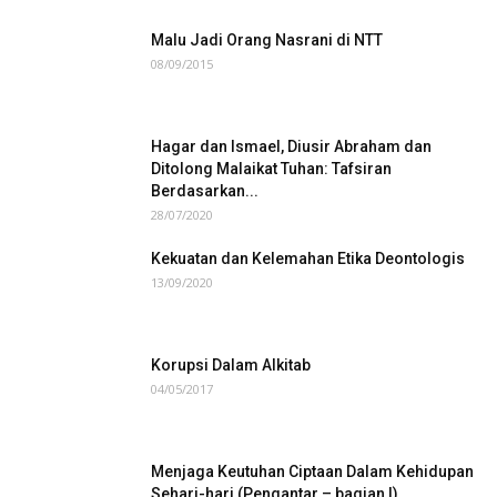
Malu Jadi Orang Nasrani di NTT
08/09/2015
Hagar dan Ismael, Diusir Abraham dan
Ditolong Malaikat Tuhan: Tafsiran
Berdasarkan...
28/07/2020
Kekuatan dan Kelemahan Etika Deontologis
13/09/2020
Korupsi Dalam Alkitab
04/05/2017
Menjaga Keutuhan Ciptaan Dalam Kehidupan
Sehari-hari (Pengantar – bagian I)