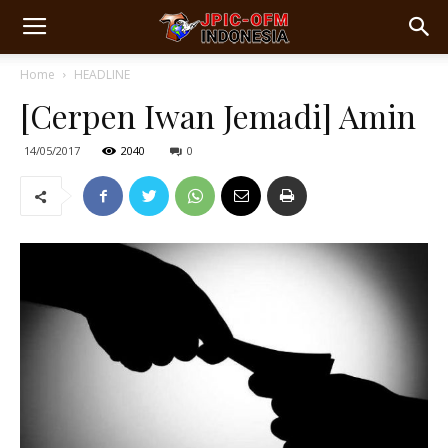
Home
HEADLINE
[Cerpen Iwan Jemadi] Amin
14/05/2017
2040
0