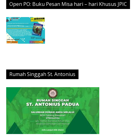
Open PO: Buku Pesan Misa hari – hari Khusus JPIC
Rumah Singgah St. Antonius