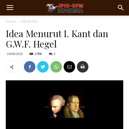
Home
HEADLINE
Idea Menurut I. Kant dan
G.W.F. Hegel
24/08/2020
2708
0