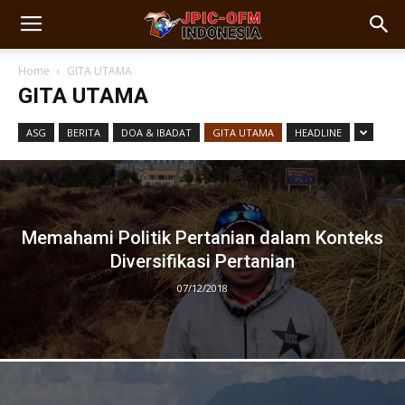
Home
GITA UTAMA
GITA UTAMA
ASG
BERITA
DOA & IBADAT
GITA UTAMA
HEADLINE
Memahami Politik Pertanian dalam Konteks
Diversifikasi Pertanian
07/12/2018