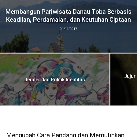
Membangun Pariwisata Danau Toba Berbasis
Keadilan, Perdamaian, dan Keutuhan Ciptaan
01/11/2017
Jujur
Jender dan Politik Identitas
Mengubah Cara Pandang dan Memulihkan