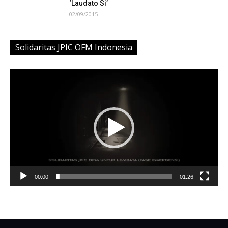
‘Laudato Si’
02/09/2015
Solidaritas JPIC OFM Indonesia
Video
Player
00:00
01:26